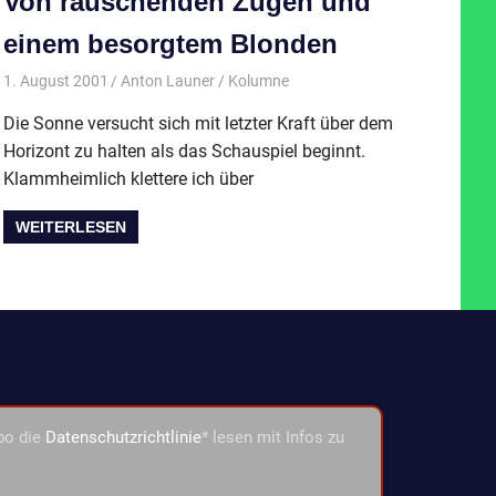
Von rauschenden Zügen und
einem besorgtem Blonden
1. August 2001
Anton Launer
Kolumne
Die Sonne versucht sich mit letzter Kraft über dem
Horizont zu halten als das Schauspiel beginnt.
Klammheimlich klettere ich über
WEITERLESEN
bo die
Datenschutzrichtlinie
* lesen mit Infos zu