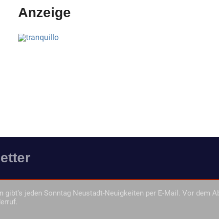
Anzeige
etter
 gibt's jeden Sonntag Neustadt-Neuigkeiten per E-Mail. Vor dem A
erruf.