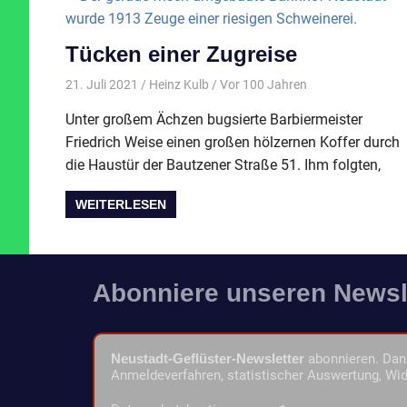
Tücken einer Zugreise
21. Juli 2021
Heinz Kulb
Vor 100 Jahren
Unter großem Ächzen bugsierte Barbiermeister
Friedrich Weise einen großen hölzernen Koffer durch
die Haustür der Bautzener Straße 51. Ihm folgten,
WEITERLESEN
Abonniere unseren Newsl
Neustadt-Geflüster-Newsletter
abonnieren. Dann
Anmeldeverfahren, statistischer Auswertung, Wid