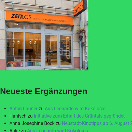
Neueste Ergänzungen
Anton Launer
zu
Aus Leonardo wird Kokolores
Hanisch
zu
Initiative zum Erhalt des Grüntals gegründet
Anna Josephine Bock
zu
Neustadt-Kinotipps ab 6. August
Anke
zu
Aus Leonardo wird Kokolores