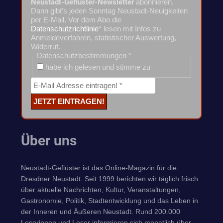
Neustadt-Geflüster-Newsletter
abonnieren.
Dann gibt's jeden Sonntag Neustadt-Neuigkeiten
per E-Mail. Vor dem Abo die
Datenschutzrichtlinie
* lesen mit Infos zu
Anmeldeverfahren, statistischer Auswertung,
Widerruf.
Datenschutzbestimmungen
*
habe ich gelesen und stimme zu
Über uns
Neustadt-Geflüster ist das Online-Magazin für die
Dresdner Neustadt. Seit 1999 berichten wir täglich frisch
über aktuelle Nachrichten, Kultur, Veranstaltungen,
Gastronomie, Politik, Stadtentwicklung und das Leben in
der Inneren und Äußeren Neustadt. Rund 200.000
Leserinnen und Leser informieren sich monatlich über