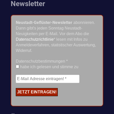
Newsletter
Neustadt-Geflüster-Newsletter
abonnieren.
Dann gibt's jeden Sonntag Neustadt-
Neuigkeiten per E-Mail. Vor dem Abo die
Datenschutzrichtlinie
* lesen mit Infos zu
Anmeldeverfahren, statistischer Auswertung,
Widerruf.
Datenschutzbestimmungen
*
habe ich gelesen und stimme zu