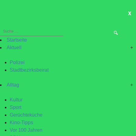
X
ME
Suche
nach:
Startseite
Aktuell
+
Polizei
Stadtbezirksbeirat
Alltag
+
Kultur
Sport
Gerüchteküche
Kino-Tipps
Vor 100 Jahren