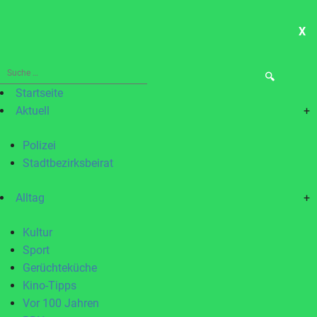
X
ME
Suche
nach:
Startseite
Aktuell
+
Polizei
Stadtbezirksbeirat
Alltag
+
Kultur
Sport
Gerüchteküche
Kino-Tipps
Vor 100 Jahren