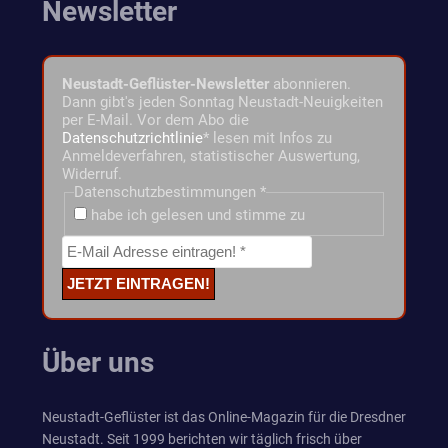
Newsletter
Neustadt-Geflüster-Newsletter
abonnieren.
Dann gibt's jeden Sonntag Neustadt-Neuigkeiten
per E-Mail. Vor dem Abo die
Datenschutzrichtlinie
* lesen mit Infos zu
Anmeldeverfahren, statistischer Auswertung,
Widerruf.
Datenschutzbestimmungen
*
habe ich gelesen und stimme zu
Über uns
Neustadt-Geflüster ist das Online-Magazin für die Dresdner
Neustadt. Seit 1999 berichten wir täglich frisch über