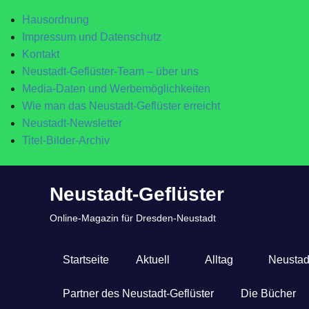
Hausordnung
Impressum und Datenschutz
Kontakt
Neustadt-Geflüster-Team – über uns
Media-Daten und Werbemöglichkeiten
Wie man das Neustadt-Geflüster erreicht
Neustadt-Newsletter
Titel-Bilder-Archiv
Zum
Neustadt-Geflüster
Inhalt
springen
Online-Magazin für Dresden-Neustadt
Startseite
Aktuell
Alltag
Neustad
Partner des Neustadt-Geflüster
Die Bücher