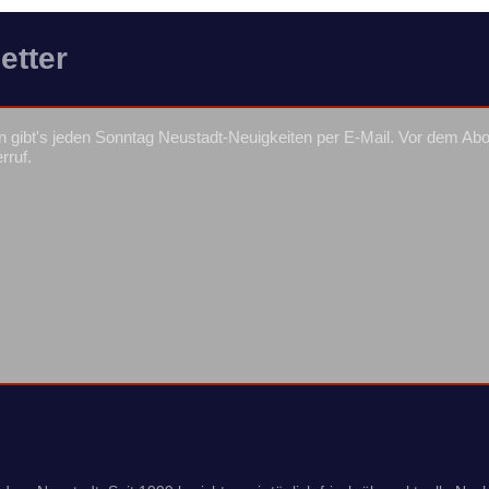
etter
 gibt's jeden Sonntag Neustadt-Neuigkeiten per E-Mail. Vor dem Ab
rruf.