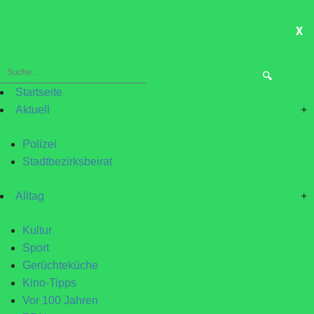
X
ME
Suche
nach:
Startseite
Aktuell
+
Polizei
Stadtbezirksbeirat
Alltag
+
Kultur
Sport
Gerüchteküche
Kino-Tipps
Vor 100 Jahren