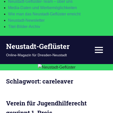
Neustadt-Geflüster-Team – über uns
Media-Daten und Werbemöglichkeiten
Wie man das Neustadt-Geflüster erreicht
Neustadt-Newsletter
Titel-Bilder-Archiv
Zum
Neustadt-Geflüster
Inhalt
springen
MENÜ
Online-Magazin für Dresden-Neustadt
Schlagwort:
careleaver
Verein für Jugendhilferecht
gewinnt 1. Preis