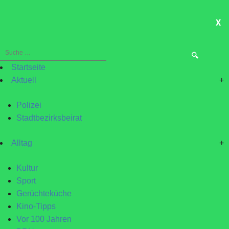
X
ME
Suche
nach:
Startseite
Aktuell
+
Polizei
Stadtbezirksbeirat
Alltag
+
Kultur
Sport
Gerüchteküche
Kino-Tipps
Vor 100 Jahren