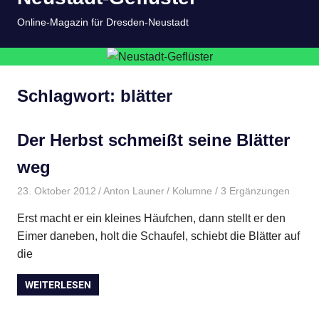
springen
MENÜ
Online-Magazin für Dresden-Neustadt
Schlagwort:
blätter
Der Herbst schmeißt seine Blätter
weg
23. Oktober 2012
Anton Launer
Kolumne
/ 3 Ergänzungen
Erst macht er ein kleines Häufchen, dann stellt er den
Eimer daneben, holt die Schaufel, schiebt die Blätter auf
die
WEITERLESEN