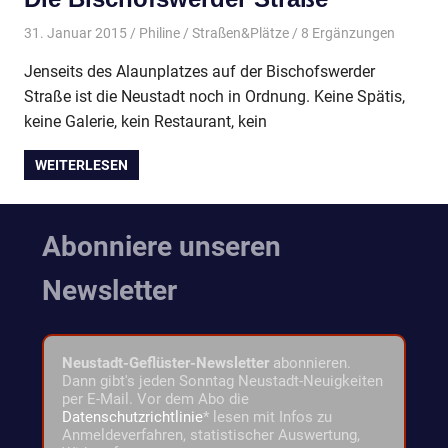
31. Januar 2015
Philine
Straßen&Plätze
/ 8 Ergänzungen
Jenseits des Alaunplatzes auf der Bischofswerder
Straße ist die Neustadt noch in Ordnung. Keine Spätis,
keine Galerie, kein Restaurant, kein
WEITERLESEN
Abonniere unseren
Newsletter
Neustadt-Geflüster-Newsletter
abonnieren.
Dann gibt's jeden Sonntag Neustadt-Neuigkeiten
per E-Mail. Vor dem Abo die
Datenschutzrichtlinie
* lesen mit Infos zu
Anmeldeverfahren, statistischer Auswertung,