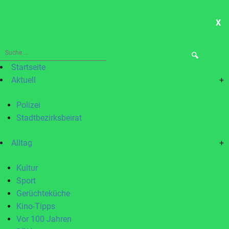
X
ME
Suche
nach:
Startseite
Aktuell
+
Polizei
Stadtbezirksbeirat
Alltag
+
Kultur
Sport
Gerüchteküche
Kino-Tipps
Vor 100 Jahren