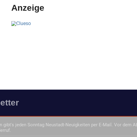
Anzeige
etter
 gibt's jeden Sonntag Neustadt-Neuigkeiten per E-Mail. Vor dem A
erruf.