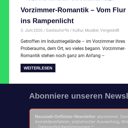
Vorzimmer-Romantik – Vom Flur
ins Rampenlicht
3. Juni 2026
Gastautor*in
Kultur
,
Musiker
,
Vorgestellt
Getroffen im Industriegelände – im Vorzimmer ihres
Proberaums, dem Ort, wo vieles begann. Vorzimmer-
Romantik stehen noch ganz am Anfang –
WEITERLESEN
Abonniere unseren Newsl
Neustadt-Geflüster-Newsletter
abonnieren. Dann
Anmeldeverfahren, statistischer Auswertung, Wid
Datenschutzbestimmungen
*