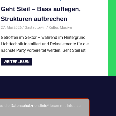
Geht Steil – Bass auflegen,
Strukturen aufbrechen
27. Mai 2026
Gastautor*in
Kultur
,
Musiker
Getroffen im Sektor – während im Hintergrund
Lichttechnik installiert und Dekoelemente für die
nächste Party vorbereitet werden. Geht Steil ist
WEITERLESEN
bo die
Datenschutzrichtlinie
* lesen mit Infos zu