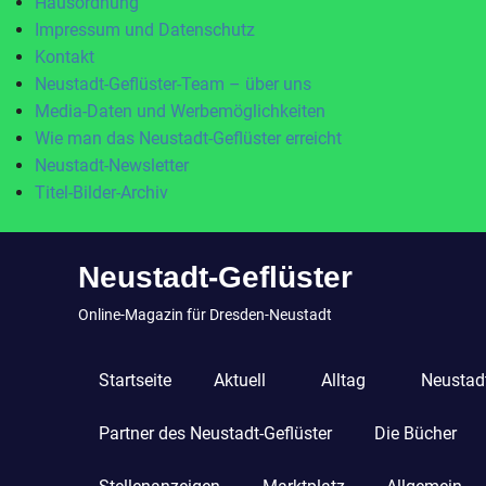
Hausordnung
Impressum und Datenschutz
Kontakt
Neustadt-Geflüster-Team – über uns
Media-Daten und Werbemöglichkeiten
Wie man das Neustadt-Geflüster erreicht
Neustadt-Newsletter
Titel-Bilder-Archiv
Zum
Neustadt-Geflüster
Inhalt
springen
Online-Magazin für Dresden-Neustadt
Startseite
Aktuell
Alltag
Neustadt
Partner des Neustadt-Geflüster
Die Bücher