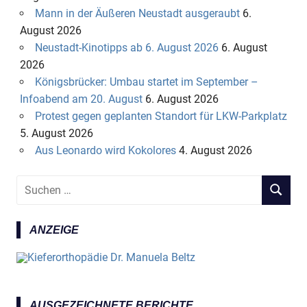
Mann in der Äußeren Neustadt ausgeraubt
6.
August 2026
Neustadt-Kinotipps ab 6. August 2026
6. August
2026
Königsbrücker: Umbau startet im September –
Infoabend am 20. August
6. August 2026
Protest gegen geplanten Standort für LKW-Parkplatz
5. August 2026
Aus Leonardo wird Kokolores
4. August 2026
S
S
u
U
c
C
ANZEIGE
h
H
e
E
n
N
n
a
AUSGEZEICHNETE BERICHTE