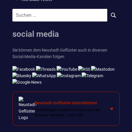
Suchen
SUCHEN
nach:
social media
Sie können dem Neustadt-Geflüster auch in diversen
Social-Media-Kanälen folgen.
Neustadt-Geflüster unterstützen!
♥
Unabhängiger Lokaljournalismus aus der
Dresdner Neustadt – seit 1999.