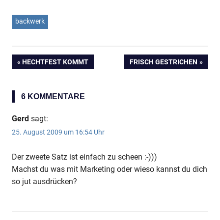
backwerk
VORHERIGER
HECHTFEST KOMMT
NÄCHSTER
FRISCH GESTRICHEN
Beitragsnavigation
BEITRAG:
BEITRAG:
6 KOMMENTARE
Gerd
sagt:
25. August 2009 um 16:54 Uhr
Der zweete Satz ist einfach zu scheen :-)))
Machst du was mit Marketing oder wieso kannst du dich
so jut ausdrücken?