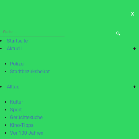
X
ME
Suche
nach:
Startseite
Aktuell
+
Polizei
Stadtbezirksbeirat
Alltag
+
Kultur
Sport
Gerüchteküche
Kino-Tipps
Vor 100 Jahren