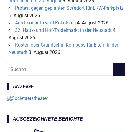
Infoabend am 20. August
6. August 2026
Protest gegen geplanten Standort für LKW-Parkplatz
5. August 2026
Aus Leonardo wird Kokolores
4. August 2026
32. Haus- und Hof-Trödelmarkt in der Neustadt
4.
August 2026
Kostenloser Grundschul-Kompass für Eltern in der
Neustadt
3. August 2026
S
S
u
U
c
C
ANZEIGE
h
H
e
E
n
N
n
a
AUSGEZEICHNETE BERICHTE
c