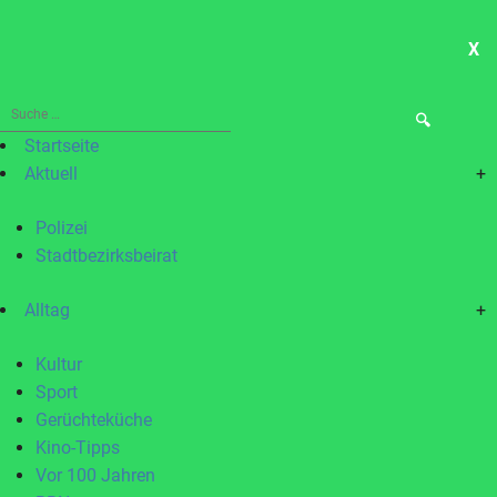
X
ME
Suche
nach:
Startseite
Aktuell
+
Polizei
Stadtbezirksbeirat
Alltag
+
Kultur
Sport
Gerüchteküche
Kino-Tipps
Vor 100 Jahren