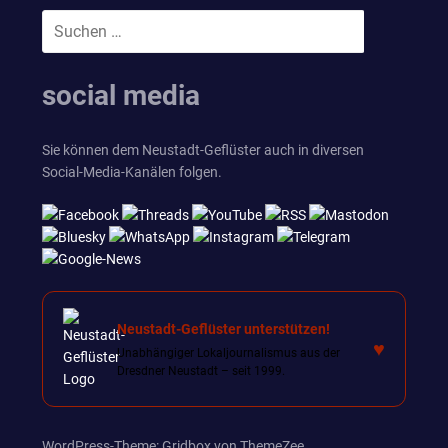
Suchen
SUCHEN
nach:
social media
Sie können dem Neustadt-Geflüster auch in diversen
Social-Media-Kanälen folgen.
Neustadt-Geflüster unterstützen!
♥
Unabhängiger Lokaljournalismus aus der
Dresdner Neustadt – seit 1999.
WordPress-Theme: Gridbox von ThemeZee.