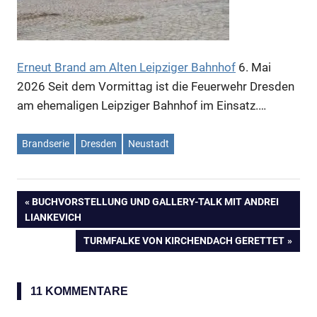
Erneut Brand am Alten Leipziger Bahnhof
6. Mai
2026
Seit dem Vormittag ist die Feuerwehr Dresden
am ehemaligen Leipziger Bahnhof im Einsatz.…
Brandserie
Dresden
Neustadt
VORHERIGER
BUCHVORSTELLUNG UND GALLERY-TALK MIT ANDREI
Beitragsnavigation
LIANKEVICH
BEITRAG:
NÄCHSTER
TURMFALKE VON KIRCHENDACH GERETTET
BEITRAG:
11 KOMMENTARE