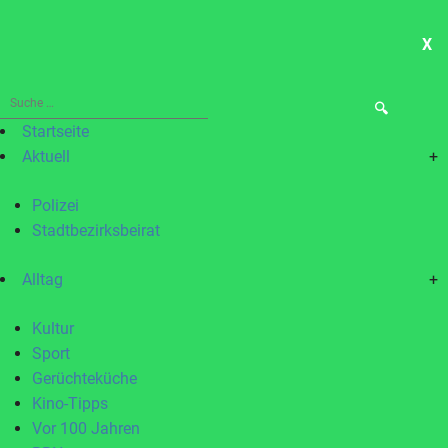
X
ME
Suche
nach:
Startseite
Aktuell
+
Polizei
Stadtbezirksbeirat
Alltag
+
Kultur
Sport
Gerüchteküche
Kino-Tipps
Vor 100 Jahren