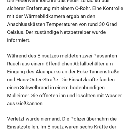
Die Feuerwehr löschte das Feuer zunächst aus
sicherer Entfernung mit einem C-Rohr. Eine Kontrolle
Anzeige
mit der Wärmebildkamera ergab an den
Anschlusskästen Temperaturen von rund 30 Grad
Anzeige
Celsius. Der zuständige Netzbetreiber wurde
informiert.
Anzeige
Während des Einsatzes meldeten zwei Passanten
Rauch aus einem öffentlichen Abfallbehälter am
Anzeige
Eingang des Alaunparks an der Ecke Tannenstraße
und Hans-Oster-Straße. Die Einsatzkräfte fanden
einen Schwelbrand in einem bodenbündigen
Anzeige
Mülleimer. Sie öffneten ihn und löschten mit Wasser
aus Gießkannen.
Verletzt wurde niemand. Die Polizei übernahm die
Einsatzstellen. Im Einsatz waren sechs Kräfte der