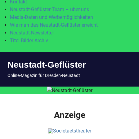
Kontakt
Neustadt-Geflüster-Team – über uns
Media-Daten und Werbemöglichkeiten
Wie man das Neustadt-Geflüster erreicht
Neustadt-Newsletter
Titel-Bilder-Archiv
Zum
Neustadt-Geflüster
Inhalt
springen
MENÜ
Online-Magazin für Dresden-Neustadt
Anzeige