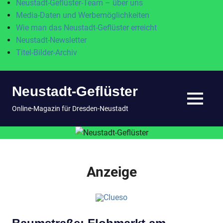
Neustadt-Geflüster-Team – über uns
Media-Daten und Werbemöglichkeiten
Wie man das Neustadt-Geflüster erreicht
Neustadt-Newsletter
Titel-Bilder-Archiv
Zum
Neustadt-Geflüster
Inhalt
springen
MENÜ
Online-Magazin für Dresden-Neustadt
Anzeige