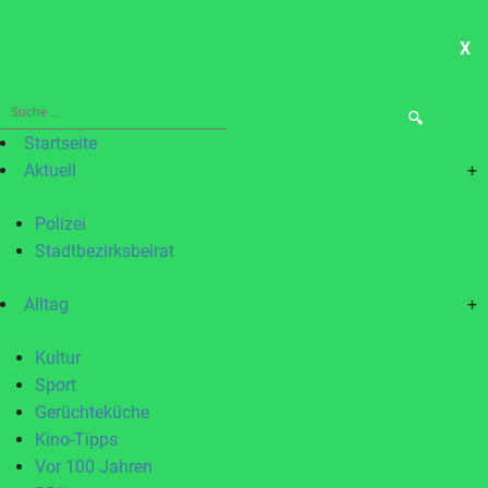
X
ME
Suche
nach:
Startseite
Aktuell
+
Polizei
Stadtbezirksbeirat
Alltag
+
Kultur
Sport
Gerüchteküche
Kino-Tipps
Vor 100 Jahren