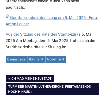
Stadtgesellschaft hinein. Kunst kann nicht
Anzeige
apolitisch…
Aus der Sitzung des Rats des Stadtbezirks
6. Mai
2025
Am Montag, dem 5. Mai 2025, trafen sich die
Stadtbezirksbeiräte zur Sitzung im…
Baumstraße
flohmarkt
trödelmarkt
Anzeige
VORHERIGER
ICH MAG MEINE NEUSTADT
Beitragsnavigation
BEITRAG:
NÄCHSTER
TURM DER MARTIN-LUTHER-KIRCHE: FREITAGABENDS
BEITRAG:
HOCH HINAUS
Anzeige