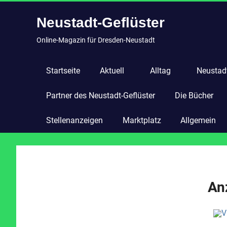
Zum
Neustadt-Geflüster
Inhalt
springen
Online-Magazin für Dresden-Neustadt
Startseite
Aktuell
Alltag
Neustadt
Partner des Neustadt-Geflüster
Die Bücher
Stellenanzeigen
Marktplatz
Allgemein
An