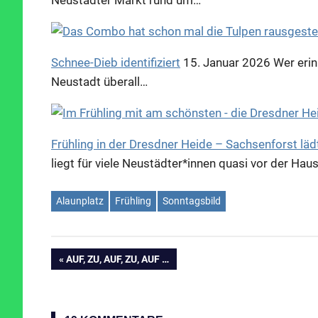
Schnee-Dieb identifiziert
15. Januar 2026
Wer erin
Neustadt überall…
Frühling in der Dresdner Heide – Sachsenforst läd
liegt für viele Neustädter*innen quasi vor der Ha
Alaunplatz
Frühling
Sonntagsbild
VORHERIGER
AUF, ZU, AUF, ZU, AUF …
Beitragsnavigation
BEITRAG: