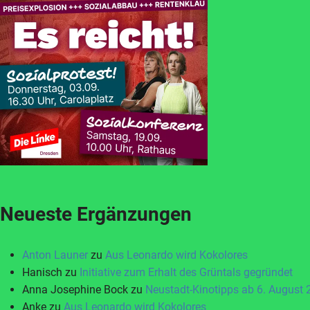
Neueste Ergänzungen
Anton Launer
zu
Aus Leonardo wird Kokolores
Hanisch
zu
Initiative zum Erhalt des Grüntals gegründet
Anna Josephine Bock
zu
Neustadt-Kinotipps ab 6. August
Anke
zu
Aus Leonardo wird Kokolores