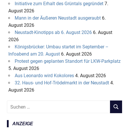
Initiative zum Erhalt des Grüntals gegründet
7.
August 2026
Mann in der Äußeren Neustadt ausgeraubt
6.
August 2026
Neustadt-Kinotipps ab 6. August 2026
6. August
2026
Königsbrücker: Umbau startet im September –
Infoabend am 20. August
6. August 2026
Protest gegen geplanten Standort für LKW-Parkplatz
5. August 2026
Aus Leonardo wird Kokolores
4. August 2026
32. Haus- und Hof-Trödelmarkt in der Neustadt
4.
August 2026
S
S
u
U
c
C
ANZEIGE
h
H