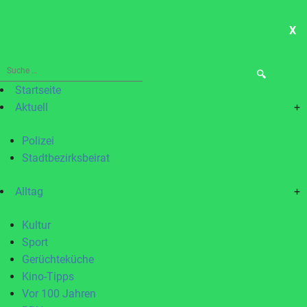
X
ME
Suche
nach:
Startseite
Aktuell
+
Polizei
Stadtbezirksbeirat
Alltag
+
Kultur
Sport
Gerüchteküche
Kino-Tipps
Vor 100 Jahren