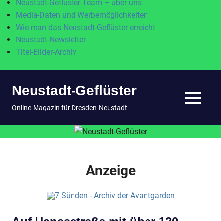
Neustadt-Geflüster-Team – über uns
Media-Daten und Werbemöglichkeiten
Wie man das Neustadt-Geflüster erreicht
Neustadt-Newsletter
Titel-Bilder-Archiv
Zum
Neustadt-Geflüster
Inhalt
springen
MENÜ
Online-Magazin für Dresden-Neustadt
Anzeige