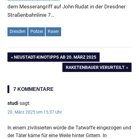
dem Messerangriff auf John Rudat in der Dresdner
Straßenbahnlinie 7…
Anzeige
Dresden
Polizei
Raser
VORHERIGER
NEUSTADT-KINOTIPPS AB 20. MÄRZ 2025
Beitragsnavigation
BEITRAG:
NÄCHSTER
RAKETENBAUER VERURTEILT
BEITRAG:
7 KOMMENTARE
studi
sagt:
20. März 2025 um 15:37 Uhr
Anzeige
In einem zivilisierten würde die Tatwaffe eingezogen und
der Täter käme für eine Weile hinter Gittern. In