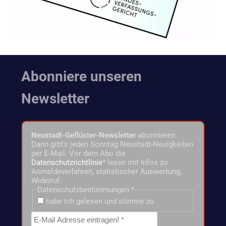
Abonniere unseren
Newsletter
Neustadt-Geflüster-Newsletter
abonnieren.
Dann gibt's jeden Sonntag Neustadt-Neuigkeiten
per E-Mail. Vor dem Abo die
Datenschutzrichtlinie
* lesen mit Infos zu
Anmeldeverfahren, statistischer Auswertung,
Widerruf.
Datenschutzbestimmungen
*
habe ich gelesen und stimme zu