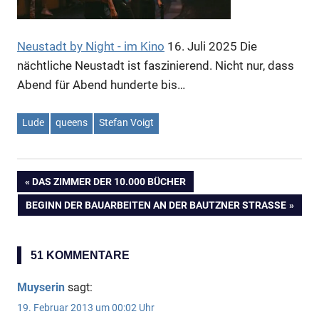
Neustadt by Night - im Kino
16. Juli 2025
Die
nächtliche Neustadt ist faszinierend. Nicht nur, dass
Abend für Abend hunderte bis…
Lude
queens
Stefan Voigt
VORHERIGER
DAS ZIMMER DER 10.000 BÜCHER
Beitragsnavigation
BEITRAG:
NÄCHSTER
BEGINN DER BAUARBEITEN AN DER BAUTZNER STRASSE
BEITRAG:
51 KOMMENTARE
Muyserin
sagt:
19. Februar 2013 um 00:02 Uhr