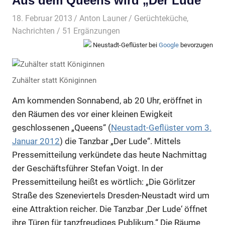
Aus dem Queens wird „Der Lude“
18. Februar 2013
Anton Launer
Gerüchteküche
,
Nachrichten
/ 51 Ergänzungen
Neustadt-Geflüster bei
Google
bevorzugen
Zuhälter statt Königinnen
Am kommenden Sonnabend, ab 20 Uhr, eröffnet in
den Räumen des vor einer kleinen Ewigkeit
geschlossenen „Queens“ (
Neustadt-Geflüster vom 3.
Januar 2012
) die Tanzbar „Der Lude“. Mittels
Pressemitteilung verkündete das heute Nachmittag
der Geschäftsführer Stefan Voigt. In der
Pressemitteilung heißt es wörtlich: „Die Görlitzer
Straße des Szeneviertels Dresden-Neustadt wird um
eine Attraktion reicher. Die Tanzbar ‚Der Lude‘ öffnet
ihre Türen für tanzfreudiges Publikum.“ Die Räume