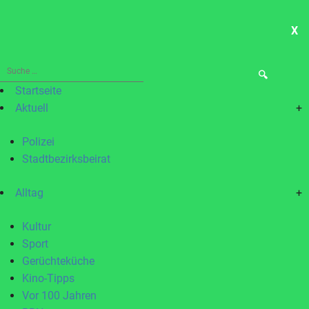
X
ME
Suche
nach:
Startseite
Aktuell
+
Polizei
Stadtbezirksbeirat
Alltag
+
Kultur
Sport
Gerüchteküche
Kino-Tipps
Vor 100 Jahren