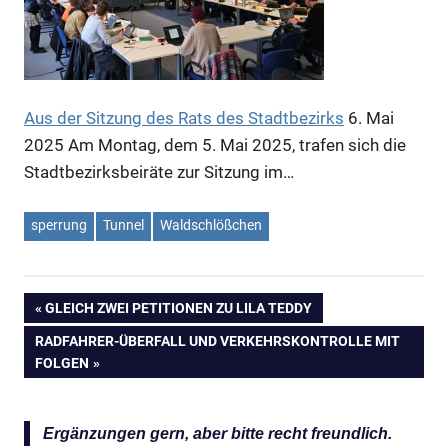
Aus der Sitzung des Rats des Stadtbezirks
6. Mai
2025
Am Montag, dem 5. Mai 2025, trafen sich die
Stadtbezirksbeiräte zur Sitzung im…
Anzeige
sperrung
Tunnel
Waldschlößchen
VORHERIGER
GLEICH ZWEI PETITIONEN ZU LILA TEDDY
Beitragsnavigation
BEITRAG:
NÄCHSTER
RADFAHRER-ÜBERFALL UND VERKEHRSKONTROLLE MIT
BEITRAG:
FOLGEN
Ergänzungen gern, aber bitte recht freundlich.