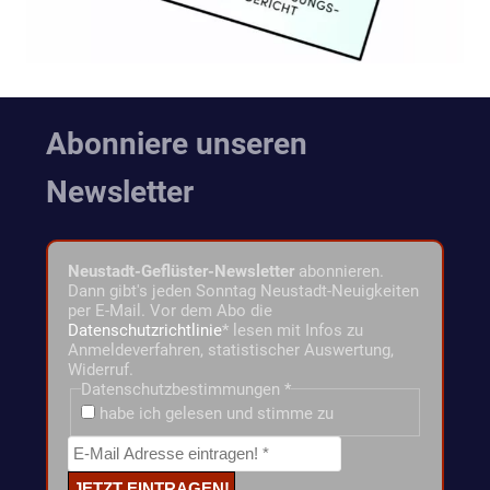
Abonniere unseren
Newsletter
Neustadt-Geflüster-Newsletter
abonnieren.
Dann gibt's jeden Sonntag Neustadt-Neuigkeiten
per E-Mail. Vor dem Abo die
Datenschutzrichtlinie
* lesen mit Infos zu
Anmeldeverfahren, statistischer Auswertung,
Widerruf.
Datenschutzbestimmungen
*
habe ich gelesen und stimme zu