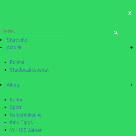
X
ME
Suche
nach:
Startseite
Aktuell
+
Polizei
Stadtbezirksbeirat
Alltag
+
Kultur
Sport
Gerüchteküche
Kino-Tipps
Vor 100 Jahren