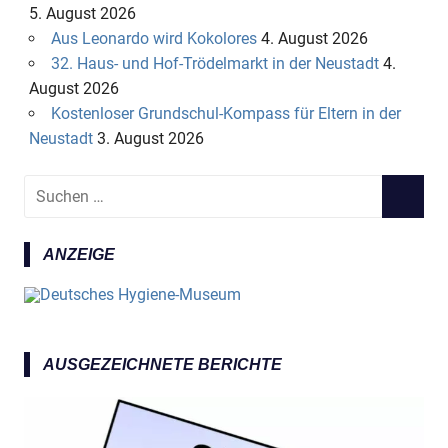
5. August 2026
Aus Leonardo wird Kokolores
4. August 2026
32. Haus- und Hof-Trödelmarkt in der Neustadt
4.
August 2026
Kostenloser Grundschul-Kompass für Eltern in der
Neustadt
3. August 2026
S
S
u
U
c
C
ANZEIGE
h
H
e
E
n
N
n
a
AUSGEZEICHNETE BERICHTE
c
h
: