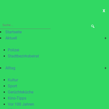
X
ME
Suche
nach:
Startseite
Aktuell
+
Polizei
Stadtbezirksbeirat
Alltag
+
Kultur
Sport
Gerüchteküche
Kino-Tipps
Vor 100 Jahren