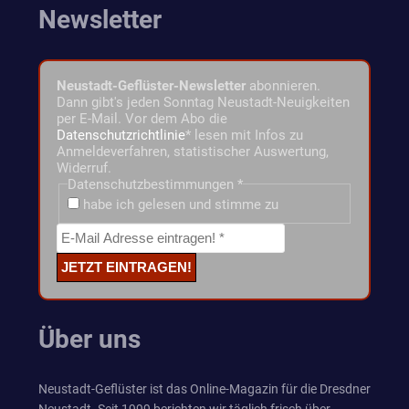
Newsletter
Neustadt-Geflüster-Newsletter
abonnieren.
Dann gibt's jeden Sonntag Neustadt-Neuigkeiten
per E-Mail. Vor dem Abo die
Datenschutzrichtlinie
* lesen mit Infos zu
Anmeldeverfahren, statistischer Auswertung,
Widerruf.
Datenschutzbestimmungen
*
habe ich gelesen und stimme zu
Über uns
Neustadt-Geflüster ist das Online-Magazin für die Dresdner
Neustadt. Seit 1999 berichten wir täglich frisch über