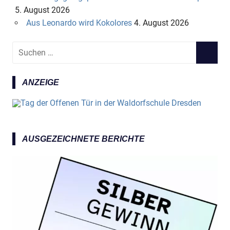
5. August 2026
Aus Leonardo wird Kokolores
4. August 2026
S
S
u
U
c
C
ANZEIGE
h
H
e
E
n
N
n
a
AUSGEZEICHNETE BERICHTE
c
h
: