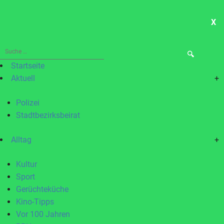
X
ME
Suche
nach:
Startseite
Aktuell
+
Polizei
Stadtbezirksbeirat
Alltag
+
Kultur
Sport
Gerüchteküche
Kino-Tipps
Vor 100 Jahren