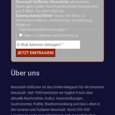
Neustadt-Geflüster-Newsletter
abonnieren.
Dann gibt's jeden Sonntag Neustadt-Neuigkeiten
per E-Mail. Vor dem Abo die
Datenschutzrichtlinie
* lesen mit Infos zu
Anmeldeverfahren, statistischer Auswertung,
Widerruf.
Datenschutzbestimmungen
*
habe ich gelesen und stimme zu
Über uns
Neustadt-Geflüster ist das Online-Magazin für die Dresdner
Neustadt. Seit 1999 berichten wir täglich frisch über
aktuelle Nachrichten, Kultur, Veranstaltungen,
Gastronomie, Politik, Stadtentwicklung und das Leben in
der Inneren und Äußeren Neustadt. Rund 200.000