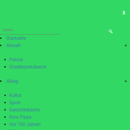
X
ME
Suche
nach:
Startseite
Aktuell
+
Polizei
Stadtbezirksbeirat
Alltag
+
Kultur
Sport
Gerüchteküche
Kino-Tipps
Vor 100 Jahren