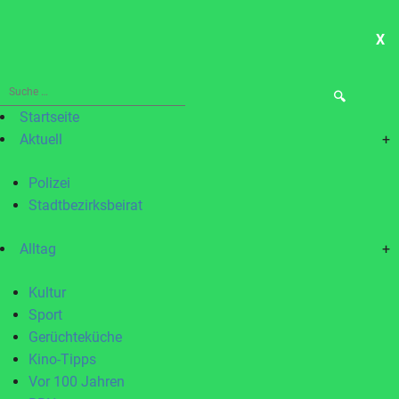
X
ME
Suche
nach:
Startseite
Aktuell
+
Polizei
Stadtbezirksbeirat
Alltag
+
Kultur
Sport
Gerüchteküche
Kino-Tipps
Vor 100 Jahren