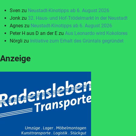
Sven
zu
Neustadt-Kinotipps ab 6. August 2026
Jonk
zu
32. Haus- und Hof-Trödelmarkt in der Neustadt
Agnes
zu
Neustadt-Kinotipps ab 6. August 2026
Peter H aus D an der E
zu
Aus Leonardo wird Kokolores
Nörgli
zu
Initiative zum Erhalt des Grüntals gegründet
Anzeige