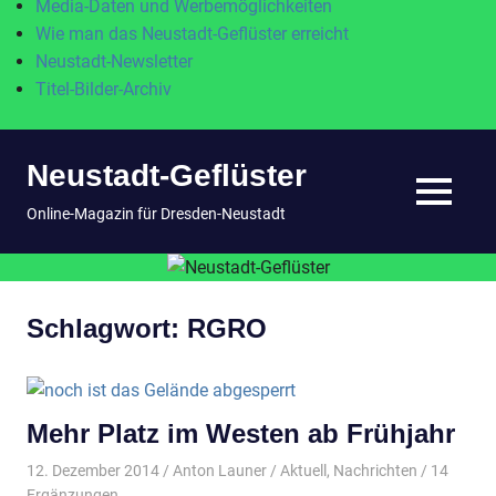
Media-Daten und Werbemöglichkeiten
Wie man das Neustadt-Geflüster erreicht
Neustadt-Newsletter
Titel-Bilder-Archiv
Zum
Neustadt-Geflüster
Inhalt
springen
MENÜ
Online-Magazin für Dresden-Neustadt
Schlagwort:
RGRO
Mehr Platz im Westen ab Frühjahr
12. Dezember 2014
Anton Launer
Aktuell
,
Nachrichten
/ 14
Ergänzungen