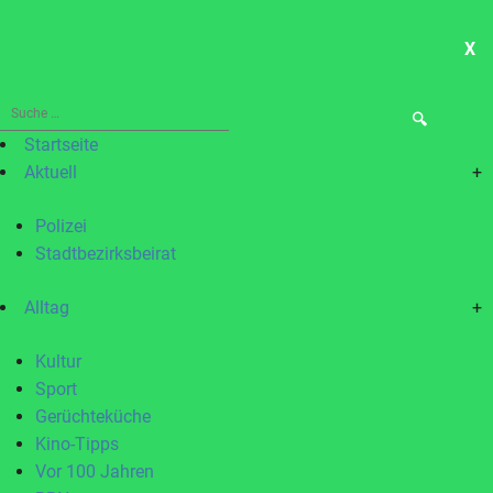
X
ME
Suche
nach:
Startseite
Aktuell
+
Polizei
Stadtbezirksbeirat
Alltag
+
Kultur
Sport
Gerüchteküche
Kino-Tipps
Vor 100 Jahren