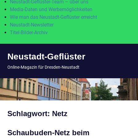
Neustadt-Geflüster-Team – über uns
Media-Daten und Werbemöglichkeiten
Wie man das Neustadt-Geflüster erreicht
Neustadt-Newsletter
Titel-Bilder-Archiv
Zum
Neustadt-Geflüster
Inhalt
springen
MENÜ
Online-Magazin für Dresden-Neustadt
Schlagwort:
Netz
Schaubuden-Netz beim