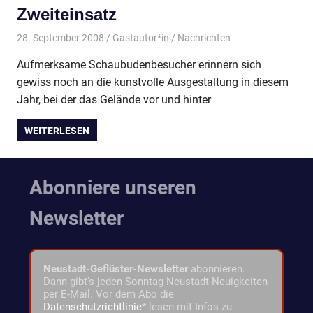
Zweiteinsatz
28. September 2008
Gastautor*in
Nachrichten
Aufmerksame Schaubudenbesucher erinnern sich
gewiss noch an die kunstvolle Ausgestaltung in diesem
Jahr, bei der das Gelände vor und hinter
WEITERLESEN
Abonniere unseren
Newsletter
Neustadt-Geflüster-Newsletter
abonnieren.
Dann gibt's jeden Sonntag Neustadt-Neuigkeiten
per E-Mail. Vor dem Abo die
Datenschutzrichtlinie
* lesen mit Infos zu