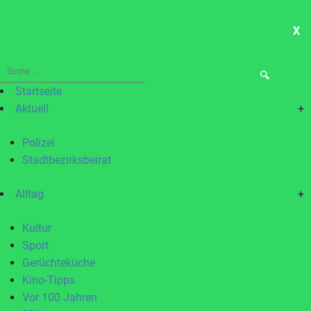
X
ME
Suche
nach:
Startseite
Aktuell
+
Polizei
Stadtbezirksbeirat
Alltag
+
Kultur
Sport
Gerüchteküche
Kino-Tipps
Vor 100 Jahren