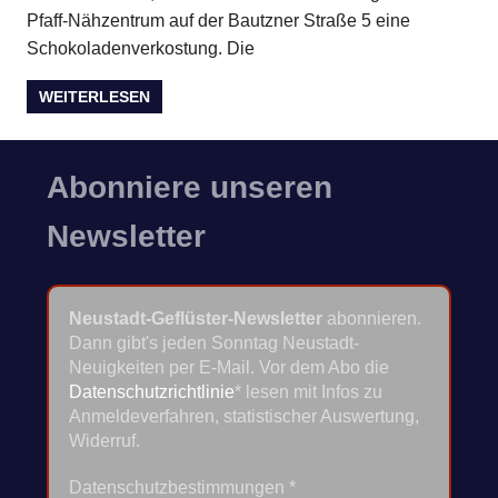
Pfaff-Nähzentrum auf der Bautzner Straße 5 eine
Schokoladenverkostung. Die
WEITERLESEN
Abonniere unseren
Newsletter
Neustadt-Geflüster-Newsletter
abonnieren.
Dann gibt's jeden Sonntag Neustadt-
Neuigkeiten per E-Mail. Vor dem Abo die
Datenschutzrichtlinie
* lesen mit Infos zu
Anmeldeverfahren, statistischer Auswertung,
Widerruf.
Datenschutzbestimmungen
*