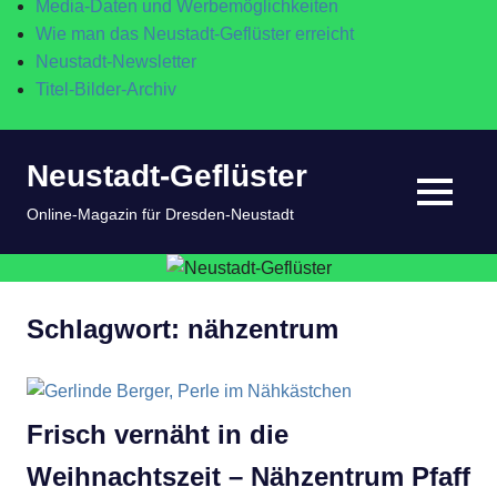
Media-Daten und Werbemöglichkeiten
Wie man das Neustadt-Geflüster erreicht
Neustadt-Newsletter
Titel-Bilder-Archiv
Zum
Neustadt-Geflüster
Inhalt
springen
MENÜ
Online-Magazin für Dresden-Neustadt
Schlagwort:
nähzentrum
Frisch vernäht in die
Weihnachtszeit – Nähzentrum Pfaff