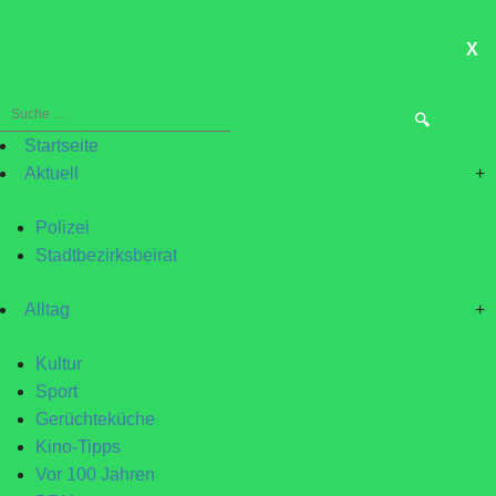
X
ME
Suche
nach:
Startseite
Aktuell
+
Polizei
Stadtbezirksbeirat
Alltag
+
Kultur
Sport
Gerüchteküche
Kino-Tipps
Vor 100 Jahren