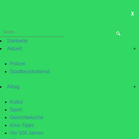
X
ME
Suche
nach:
Startseite
Aktuell
+
Polizei
Stadtbezirksbeirat
Alltag
+
Kultur
Sport
Gerüchteküche
Kino-Tipps
Vor 100 Jahren