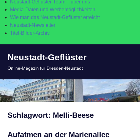
Neustadt-Geflüster-Team – über uns
Media-Daten und Werbemöglichkeiten
Wie man das Neustadt-Geflüster erreicht
Neustadt-Newsletter
Titel-Bilder-Archiv
Zum
Neustadt-Geflüster
Inhalt
springen
MENÜ
Online-Magazin für Dresden-Neustadt
Schlagwort:
Melli-Beese
Aufatmen an der Marienallee