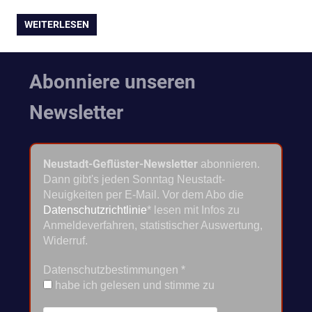
WEITERLESEN
Abonniere unseren
Newsletter
Neustadt-Geflüster-Newsletter
abonnieren.
Dann gibt's jeden Sonntag Neustadt-
Neuigkeiten per E-Mail. Vor dem Abo die
Datenschutzrichtlinie
* lesen mit Infos zu
Anmeldeverfahren, statistischer Auswertung,
Widerruf.
Datenschutzbestimmungen
*
habe ich gelesen und stimme zu