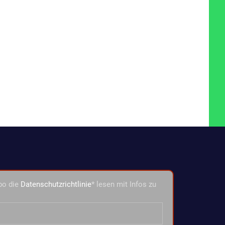
bo die
Datenschutzrichtlinie
* lesen mit Infos zu