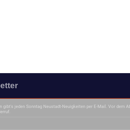
etter
 gibt's jeden Sonntag Neustadt-Neuigkeiten per E-Mail. Vor dem A
erruf.