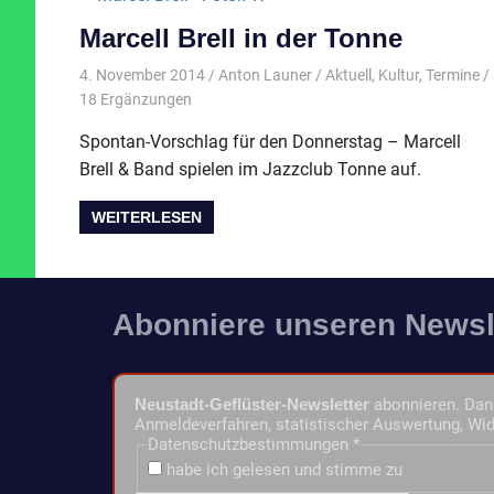
Marcell Brell in der Tonne
4. November 2014
Anton Launer
Aktuell
,
Kultur
,
Termine
/
18 Ergänzungen
Spontan-Vorschlag für den Donnerstag – Marcell
Brell & Band spielen im Jazzclub Tonne auf.
WEITERLESEN
Abonniere unseren Newsl
Neustadt-Geflüster-Newsletter
abonnieren. Dann
Anmeldeverfahren, statistischer Auswertung, Wid
Datenschutzbestimmungen
*
habe ich gelesen und stimme zu