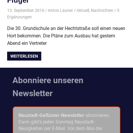
Flügel
13. September 2016
Anton Launer
Aktuell
,
Nachrichten
/ 5
Ergänzungen
Die 30. Grundschule an der Hechtstraße soll einen neuen
Hort bekommen. Die Pläne zum Ausbau hat gestern
Abend ein Vertreter
WEITERLESEN
Abonniere unseren
Newsletter
Neustadt-Geflüster-Newsletter
abonnieren.
Dann gibt's jeden Sonntag Neustadt-
Neuigkeiten per E-Mail. Vor dem Abo die