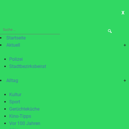
X
ME
Suche
nach:
Startseite
Aktuell
+
Polizei
Stadtbezirksbeirat
Alltag
+
Kultur
Sport
Gerüchteküche
Kino-Tipps
Vor 100 Jahren