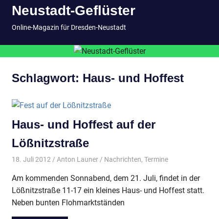
Neustadt-Geflüster
Inhalt
springen
MENÜ
Online-Magazin für Dresden-Neustadt
Schlagwort:
Haus- und Hoffest
Haus- und Hoffest auf der
Lößnitzstraße
18. Juli 2012
Anton Launer
Nachrichten
,
Termine
Am kommenden Sonnabend, dem 21. Juli, findet in der
Lößnitzstraße 11-17 ein kleines Haus- und Hoffest statt.
Neben bunten Flohmarktständen