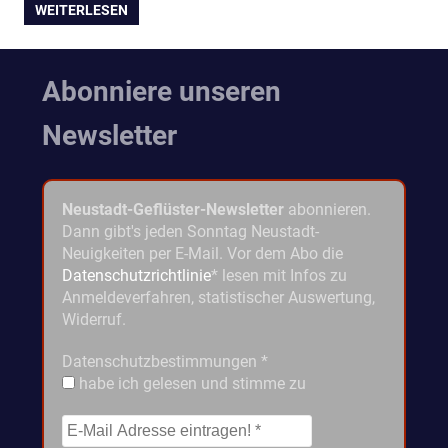
WEITERLESEN
Abonniere unseren
Newsletter
Neustadt-Geflüster-Newsletter
abonnieren.
Dann gibt's jeden Sonntag Neustadt-
Neuigkeiten per E-Mail. Vor dem Abo die
Datenschutzrichtlinie
* lesen mit Infos zu
Anmeldeverfahren, statistischer Auswertung,
Widerruf.
Datenschutzbestimmungen
*
habe ich gelesen und stimme zu