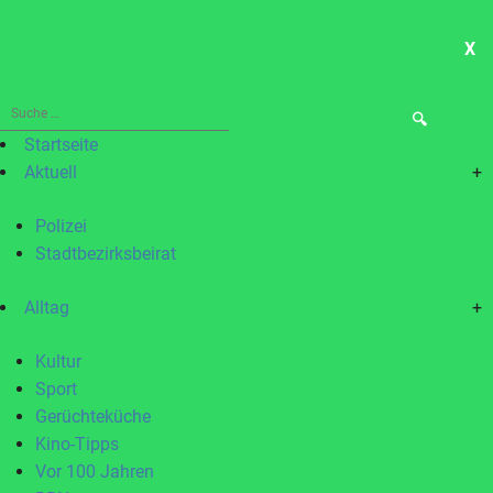
X
ME
Suche
nach:
Startseite
Aktuell
+
Polizei
Stadtbezirksbeirat
Alltag
+
Kultur
Sport
Gerüchteküche
Kino-Tipps
Vor 100 Jahren