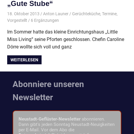
„Gute Stube“
18. Oktober 2013
Anton Launer
Gerüchteküche
,
Termine
,
Vorgestellt
/ 6 Ergänzungen
Im Sommer hatte das kleine Einrichtungshaus „Little
Miss Living“ seine Pforten geschlossen. Chefin Caroline
Dörre wollte sich voll und ganz
WEITERLESEN
Abonniere unseren
Newsletter
Neustadt-Geflüster-Newsletter
abonnieren.
Dann gibt's jeden Sonntag Neustadt-Neuigkeiten
per E-Mail. Vor dem Abo die