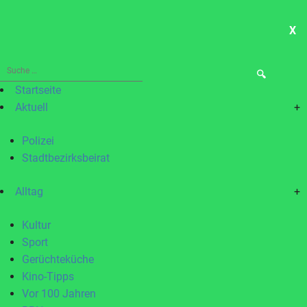
X
ME
Suche
nach:
Startseite
Aktuell
+
Polizei
Stadtbezirksbeirat
Alltag
+
Kultur
Sport
Gerüchteküche
Kino-Tipps
Vor 100 Jahren