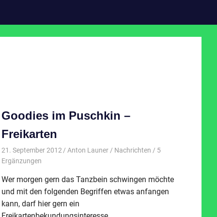
Goodies im Puschkin –
Freikarten
21. September 2012
Anton Launer
Nachrichten
/ 5
Ergänzungen
Wer morgen gern das Tanzbein schwingen möchte
und mit den folgenden Begriffen etwas anfangen
kann, darf hier gern ein
Freikartenbekundungsinteresse