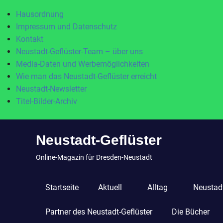
Hausordnung
Impressum und Datenschutz
Kontakt
Neustadt-Geflüster-Team – über uns
Media-Daten und Werbemöglichkeiten
Wie man das Neustadt-Geflüster erreicht
Neustadt-Newsletter
Titel-Bilder-Archiv
Zum
Neustadt-Geflüster
Inhalt
springen
Online-Magazin für Dresden-Neustadt
Startseite
Aktuell
Alltag
Neustadt
Partner des Neustadt-Geflüster
Die Bücher