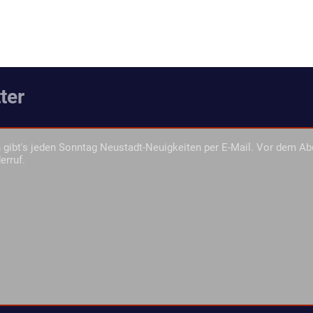
ter
gibt's jeden Sonntag Neustadt-Neuigkeiten per E-Mail. Vor dem Ab
erruf.