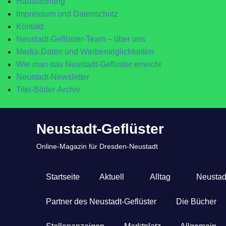
Hausordnung
Impressum und Datenschutz
Kontakt
Neustadt-Geflüster-Team – über uns
Media-Daten und Werbemöglichkeiten
Wie man das Neustadt-Geflüster erreicht
Neustadt-Newsletter
Titel-Bilder-Archiv
Zum
Neustadt-Geflüster
Inhalt
springen
Online-Magazin für Dresden-Neustadt
Startseite
Aktuell
Alltag
Neustad
Partner des Neustadt-Geflüster
Die Bücher