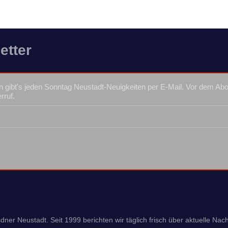
etter
 gibt's jeden Sonntag Neustadt-Neuigkeiten per E-Mail. Vor dem Ab
rruf.
ner Neustadt. Seit 1999 berichten wir täglich frisch über aktuelle Nach