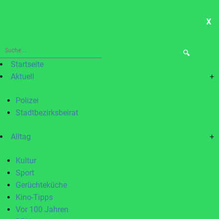
X
ME
Suche
nach:
Startseite
Aktuell
+
Polizei
Stadtbezirksbeirat
Alltag
+
Kultur
Sport
Gerüchteküche
Kino-Tipps
Vor 100 Jahren