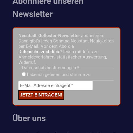
Abonniere unseren
Newsletter
Neustadt-Geflüster-Newsletter
abonnieren.
Dann gibt's jeden Sonntag Neustadt-Neuigkeiten
per E-Mail. Vor dem Abo die
Datenschutzrichtlinie
* lesen mit Infos zu
Anmeldeverfahren, statistischer Auswertung,
Widerruf.
Datenschutzbestimmungen
*
habe ich gelesen und stimme zu
Über uns