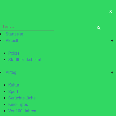
X
ME
Suche
nach:
Startseite
Aktuell
+
Polizei
Stadtbezirksbeirat
Alltag
+
Kultur
Sport
Gerüchteküche
Kino-Tipps
Vor 100 Jahren