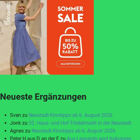
Neueste Ergänzungen
Sven
zu
Neustadt-Kinotipps ab 6. August 2026
Jonk
zu
32. Haus- und Hof-Trödelmarkt in der Neustadt
Agnes
zu
Neustadt-Kinotipps ab 6. August 2026
Peter H aus D an der E
zu
Aus Leonardo wird Kokolores