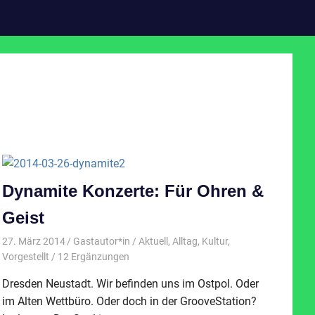
Dynamite Konzerte: Für Ohren &
Geist
27. März 2014
Gastautor*in
Aktuell
,
Alltag
,
Kultur
,
Vorgestellt
/ 12 Ergänzungen
Dresden Neustadt. Wir befinden uns im Ostpol. Oder
im Alten Wettbüro. Oder doch in der GrooveStation?