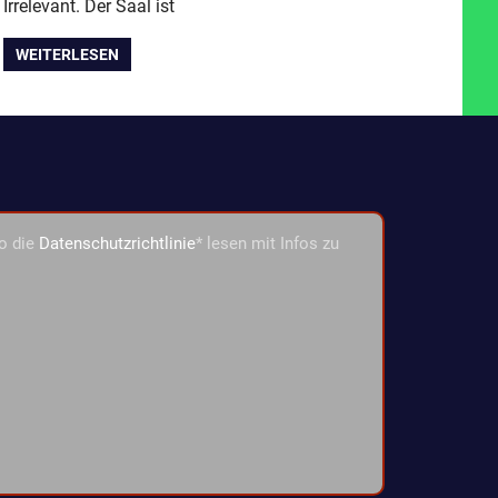
Irrelevant. Der Saal ist
WEITERLESEN
o die
Datenschutzrichtlinie
* lesen mit Infos zu