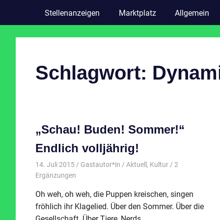
Stellenanzeigen
Marktplatz
Allgemein
Schlagwort:
Dynami
„Schau! Buden! Sommer!“
Endlich volljährig!
14. Juli 2015
Gastautor*in
Aktuell
,
Kultur
/ 2
Ergänzungen
Oh weh, oh weh, die Puppen kreischen, singen
fröhlich ihr Klagelied. Über den Sommer. Über die
Gesellschaft. Über Tiere, Nerds