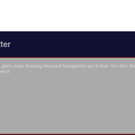
ter
gibt's jeden Sonntag Neustadt-Neuigkeiten per E-Mail. Vor dem Ab
erruf.