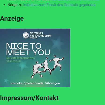
Nörgli
zu
Initiative zum Erhalt des Grüntals gegründet
Anzeige
Impressum/Kontakt