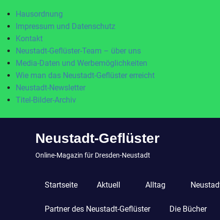
Hausordnung
Impressum und Datenschutz
Kontakt
Neustadt-Geflüster-Team – über uns
Media-Daten und Werbemöglichkeiten
Wie man das Neustadt-Geflüster erreicht
Neustadt-Newsletter
Titel-Bilder-Archiv
Zum
Neustadt-Geflüster
Inhalt
springen
Online-Magazin für Dresden-Neustadt
Startseite
Aktuell
Alltag
Neustadt
Partner des Neustadt-Geflüster
Die Bücher