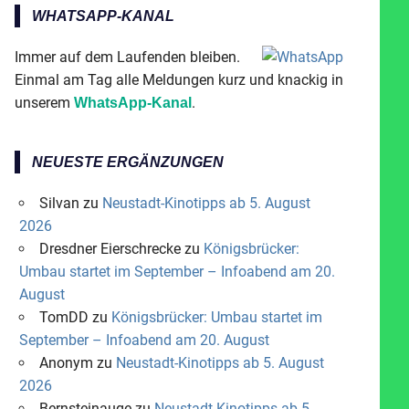
WHATSAPP-KANAL
Immer auf dem Laufenden bleiben.
Einmal am Tag alle Meldungen kurz und knackig in
unserem
.
WhatsApp-Kanal
NEUESTE ERGÄNZUNGEN
Silvan
zu
Neustadt-Kinotipps ab 5. August
2026
Dresdner Eierschrecke
zu
Königsbrücker:
Umbau startet im September – Infoabend am 20.
August
TomDD
zu
Königsbrücker: Umbau startet im
September – Infoabend am 20. August
Anonym
zu
Neustadt-Kinotipps ab 5. August
2026
Bernsteinauge
zu
Neustadt-Kinotipps ab 5.