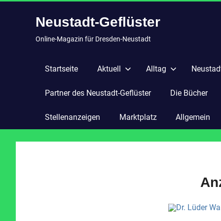
Zum
Neustadt-Geflüster
Inhalt
springen
Online-Magazin für Dresden-Neustadt
Startseite
Aktuell
Alltag
Neustadt
Partner des Neustadt-Geflüster
Die Bücher
Stellenanzeigen
Marktplatz
Allgemein
An