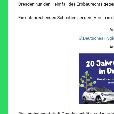
Dresden nun den Heimfall des Erbbaurechts gege
Ein entsprechendes Schreiben sei dem Verein in 
An
An
Die Landeshauptstadt Dresden schätzt und würdigt