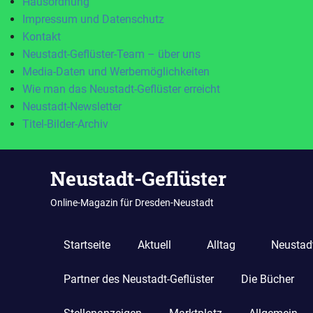
Hausordnung
Impressum und Datenschutz
Kontakt
Neustadt-Geflüster-Team – über uns
Media-Daten und Werbemöglichkeiten
Wie man das Neustadt-Geflüster erreicht
Neustadt-Newsletter
Titel-Bilder-Archiv
Zum
Neustadt-Geflüster
Inhalt
springen
Online-Magazin für Dresden-Neustadt
Startseite
Aktuell
Alltag
Neustadt
Partner des Neustadt-Geflüster
Die Bücher