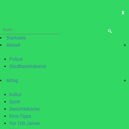
X
ME
Suche
nach:
Startseite
Aktuell
+
Polizei
Stadtbezirksbeirat
Alltag
+
Kultur
Sport
Gerüchteküche
Kino-Tipps
Vor 100 Jahren