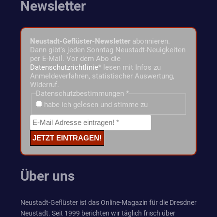
Newsletter
Neustadt-Geflüster-Newsletter
abonnieren.
Dann gibt's jeden Sonntag Neustadt-Neuigkeiten
per E-Mail. Vor dem Abo die
Datenschutzrichtlinie
* lesen mit Infos zu
Anmeldeverfahren, statistischer Auswertung,
Widerruf.
Datenschutzbestimmungen
*
habe ich gelesen und stimme zu
Über uns
Neustadt-Geflüster ist das Online-Magazin für die Dresdner
Neustadt. Seit 1999 berichten wir täglich frisch über