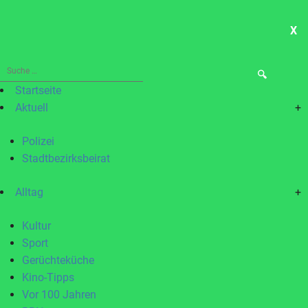
X
ME
Suche
nach:
Startseite
Aktuell
+
Polizei
Stadtbezirksbeirat
Alltag
+
Kultur
Sport
Gerüchteküche
Kino-Tipps
Vor 100 Jahren