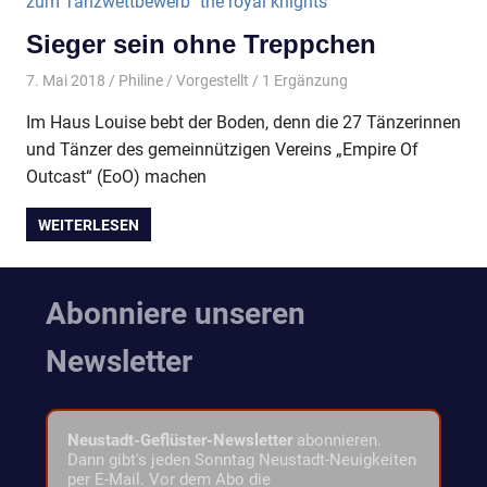
Sieger sein ohne Treppchen
7. Mai 2018
Philine
Vorgestellt
/ 1 Ergänzung
Im Haus Louise bebt der Boden, denn die 27 Tänzerinnen
und Tänzer des gemeinnützigen Vereins „Empire Of
Outcast“ (EoO) machen
WEITERLESEN
Abonniere unseren
Newsletter
Neustadt-Geflüster-Newsletter
abonnieren.
Dann gibt's jeden Sonntag Neustadt-Neuigkeiten
per E-Mail. Vor dem Abo die