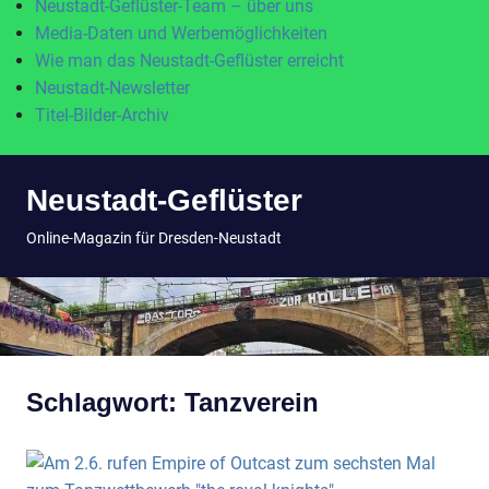
Neustadt-Geflüster-Team – über uns
Media-Daten und Werbemöglichkeiten
Wie man das Neustadt-Geflüster erreicht
Neustadt-Newsletter
Titel-Bilder-Archiv
Zum
Neustadt-Geflüster
Inhalt
springen
MENÜ
Online-Magazin für Dresden-Neustadt
Schlagwort:
Tanzverein