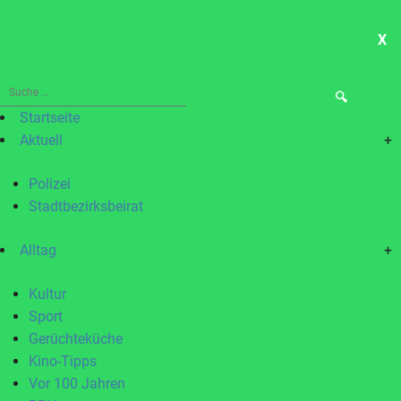
X
ME
Suche
nach:
Startseite
Aktuell
+
Polizei
Stadtbezirksbeirat
Alltag
+
Kultur
Sport
Gerüchteküche
Kino-Tipps
Vor 100 Jahren