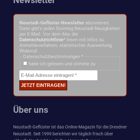
Newsletter
Neustadt-Geflüster-Newsletter
abonnieren.
Dann gibt's jeden Sonntag Neustadt-Neuigkeiten
per E-Mail. Vor dem Abo die
Datenschutzrichtlinie
* lesen mit Infos zu
Anmeldeverfahren, statistischer Auswertung,
Widerruf.
Datenschutzbestimmungen
*
habe ich gelesen und stimme zu
Über uns
Neustadt-Geflüster ist das Online-Magazin für die Dresdner
Neustadt. Seit 1999 berichten wir täglich frisch über