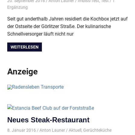
20. September 2016
Anton Launer
Imbiss-Test
,
Test
/ 1
Ergänzung
Seit gut anderthalb Jahren residiert die Kochbox jetzt auf
der Ostseite der Görlitzer Straße. Der kulinarische
Schnellversorger läuft nicht nur
WEITERLESEN
Anzeige
Neues Steak-Restaurant
8. Januar 2016
Anton Launer
Aktuell
,
Gerüchteküche