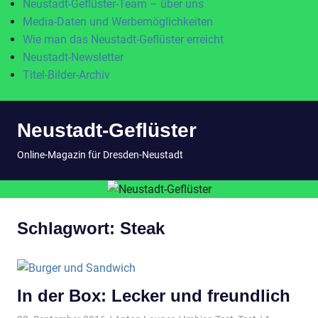
Neustadt-Geflüster-Team – über uns
Media-Daten und Werbemöglichkeiten
Wie man das Neustadt-Geflüster erreicht
Neustadt-Newsletter
Titel-Bilder-Archiv
Zum
Neustadt-Geflüster
Inhalt
springen
MENÜ
Online-Magazin für Dresden-Neustadt
Schlagwort:
Steak
In der Box: Lecker und freundlich