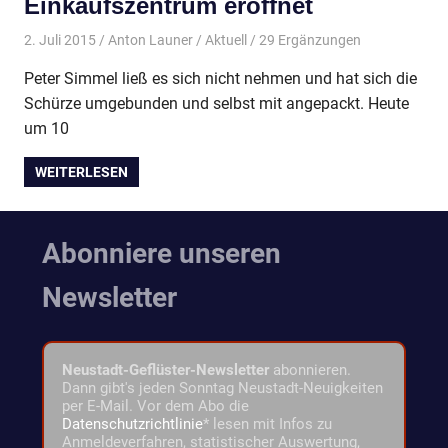
Einkaufszentrum eröffnet
2. Juli 2015
Anton Launer
Aktuell
/ 29 Ergänzungen
Peter Simmel ließ es sich nicht nehmen und hat sich die
Schürze umgebunden und selbst mit angepackt. Heute
um 10
WEITERLESEN
Abonniere unseren
Newsletter
Neustadt-Geflüster-Newsletter
abonnieren.
Dann gibt's jeden Sonntag Neustadt-Neuigkeiten
per E-Mail. Vor dem Abo die
Datenschutzrichtlinie
* lesen mit Infos zu
Anmeldeverfahren, statistischer Auswertung,