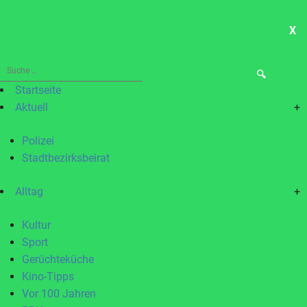
X
ME
Suche
nach:
Startseite
Aktuell
+
Polizei
Stadtbezirksbeirat
Alltag
+
Kultur
Sport
Gerüchteküche
Kino-Tipps
Vor 100 Jahren