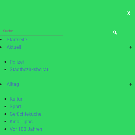
X
ME
Suche
nach:
Startseite
Aktuell
+
Polizei
Stadtbezirksbeirat
Alltag
+
Kultur
Sport
Gerüchteküche
Kino-Tipps
Vor 100 Jahren