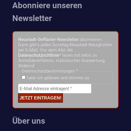
Abonniere unseren
Newsletter
Neustadt-Geflüster-Newsletter
abonnieren.
Dann gibt's jeden Sonntag Neustadt-Neuigkeiten
per E-Mail. Vor dem Abo die
Datenschutzrichtlinie
* lesen mit Infos zu
Anmeldeverfahren, statistischer Auswertung,
Widerruf.
Datenschutzbestimmungen
*
habe ich gelesen und stimme zu
Über uns