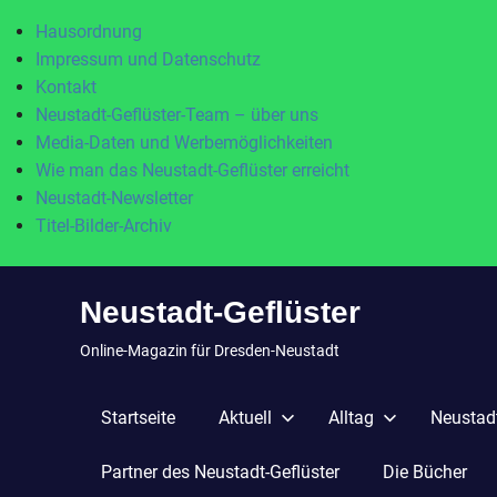
Hausordnung
Impressum und Datenschutz
Kontakt
Neustadt-Geflüster-Team – über uns
Media-Daten und Werbemöglichkeiten
Wie man das Neustadt-Geflüster erreicht
Neustadt-Newsletter
Titel-Bilder-Archiv
Zum
Neustadt-Geflüster
Inhalt
springen
Online-Magazin für Dresden-Neustadt
Startseite
Aktuell
Alltag
Neustadt
Partner des Neustadt-Geflüster
Die Bücher