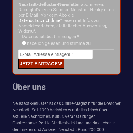
Neustadt-Geflüster-Newsletter
abonnieren.
Dann gibt's jeden Sonntag Neustadt-Neuigkeiten
per E-Mail. Vor dem Abo die
Datenschutzrichtlinie
* lesen mit Infos zu
Anmeldeverfahren, statistischer Auswertung,
Widerruf.
Datenschutzbestimmungen
*
habe ich gelesen und stimme zu
Über uns
Neustadt-Geflüster ist das Online-Magazin für die Dresdner
Neustadt. Seit 1999 berichten wir täglich frisch über
aktuelle Nachrichten, Kultur, Veranstaltungen,
Gastronomie, Politik, Stadtentwicklung und das Leben in
der Inneren und Äußeren Neustadt. Rund 200.000