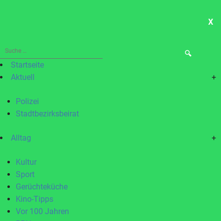
X
ME
Suche
nach:
Startseite
Aktuell
+
Polizei
Stadtbezirksbeirat
Alltag
+
Kultur
Sport
Gerüchteküche
Kino-Tipps
Vor 100 Jahren