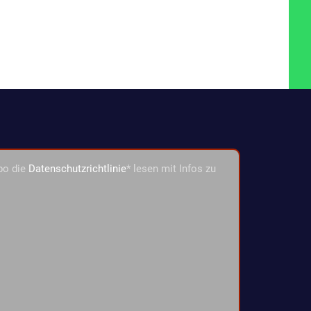
bo die
Datenschutzrichtlinie
* lesen mit Infos zu