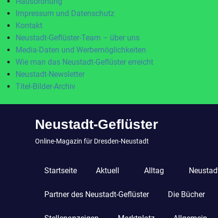
Hausordnung
Impressum und Datenschutz
Kontakt
Neustadt-Geflüster-Team – über uns
Media-Daten und Werbemöglichkeiten
Wie man das Neustadt-Geflüster erreicht
Neustadt-Newsletter
Titel-Bilder-Archiv
Zum
Neustadt-Geflüster
Inhalt
springen
Online-Magazin für Dresden-Neustadt
Startseite
Aktuell
Alltag
Neustadt
Partner des Neustadt-Geflüster
Die Bücher