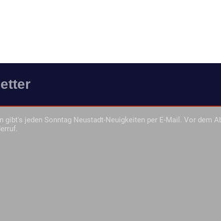
etter
 gibt's jeden Sonntag Neustadt-Neuigkeiten per E-Mail. Vor dem A
erruf.