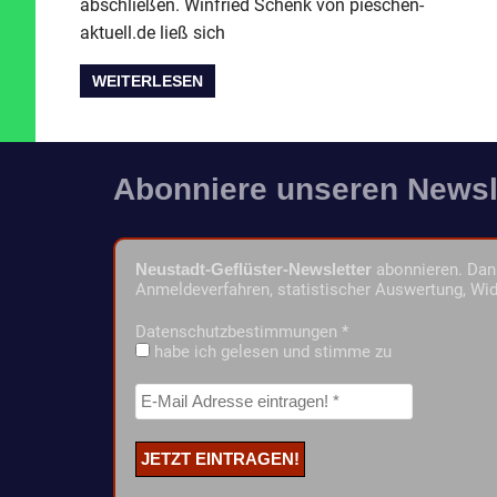
abschließen. Winfried Schenk von pieschen-
aktuell.de ließ sich
WEITERLESEN
Abonniere unseren Newsl
Neustadt-Geflüster-Newsletter
abonnieren. Dann
Anmeldeverfahren, statistischer Auswertung, Wid
Datenschutzbestimmungen
*
habe ich gelesen und stimme zu