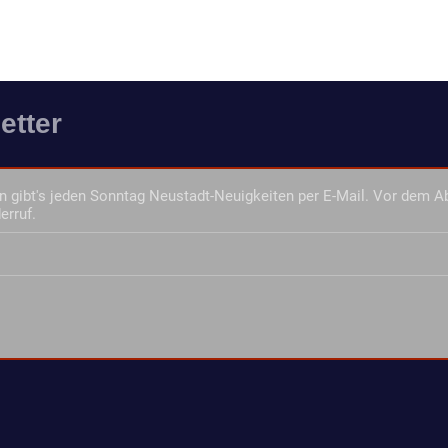
etter
 gibt's jeden Sonntag Neustadt-Neuigkeiten per E-Mail. Vor dem A
erruf.