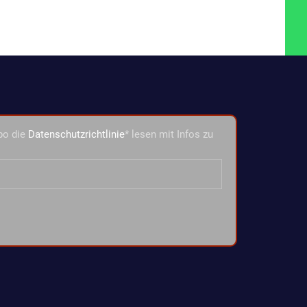
bo die
Datenschutzrichtlinie
* lesen mit Infos zu