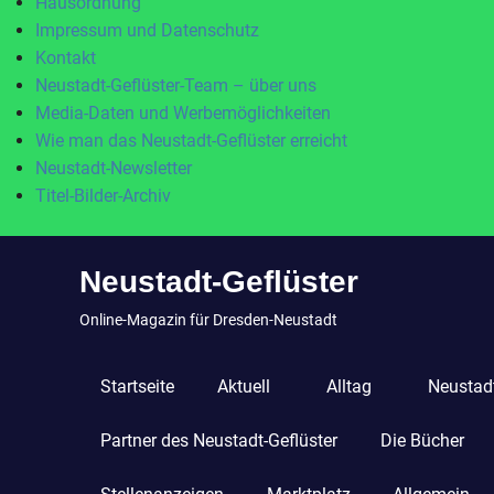
Hausordnung
Impressum und Datenschutz
Kontakt
Neustadt-Geflüster-Team – über uns
Media-Daten und Werbemöglichkeiten
Wie man das Neustadt-Geflüster erreicht
Neustadt-Newsletter
Titel-Bilder-Archiv
Zum
Neustadt-Geflüster
Inhalt
springen
Online-Magazin für Dresden-Neustadt
Startseite
Aktuell
Alltag
Neustadt
Partner des Neustadt-Geflüster
Die Bücher