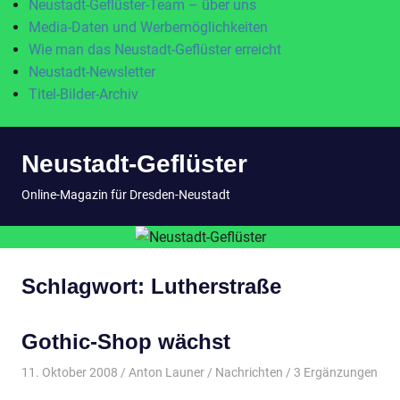
Neustadt-Geflüster-Team – über uns
Media-Daten und Werbemöglichkeiten
Wie man das Neustadt-Geflüster erreicht
Neustadt-Newsletter
Titel-Bilder-Archiv
Zum
Neustadt-Geflüster
Inhalt
springen
MENÜ
Online-Magazin für Dresden-Neustadt
Schlagwort:
Lutherstraße
Gothic-Shop wächst
11. Oktober 2008
Anton Launer
Nachrichten
/ 3 Ergänzungen