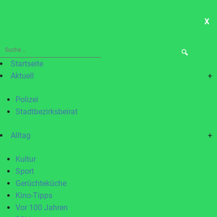
X
ME
Suche
nach:
Startseite
Aktuell
+
Polizei
Stadtbezirksbeirat
Alltag
+
Kultur
Sport
Gerüchteküche
Kino-Tipps
Vor 100 Jahren