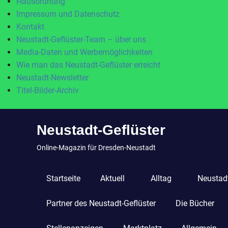
Hausordnung
Impressum und Datenschutz
Kontakt
Neustadt-Geflüster-Team – über uns
Media-Daten und Werbemöglichkeiten
Wie man das Neustadt-Geflüster erreicht
Neustadt-Newsletter
Titel-Bilder-Archiv
Zum
Neustadt-Geflüster
Inhalt
springen
Online-Magazin für Dresden-Neustadt
Startseite
Aktuell
Alltag
Neustadt
Partner des Neustadt-Geflüster
Die Bücher