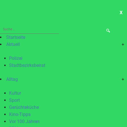
X
ME
Suche
nach:
Startseite
Aktuell
+
Polizei
Stadtbezirksbeirat
Alltag
+
Kultur
Sport
Gerüchteküche
Kino-Tipps
Vor 100 Jahren