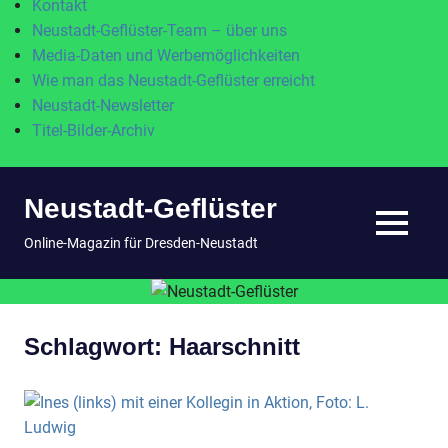
Kontakt
Neustadt-Geflüster-Team – über uns
Media-Daten und Werbemöglichkeiten
Wie man das Neustadt-Geflüster erreicht
Neustadt-Newsletter
Titel-Bilder-Archiv
Zum
Neustadt-Geflüster
Inhalt
springen
MENÜ
Online-Magazin für Dresden-Neustadt
Schlagwort:
Haarschnitt