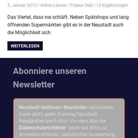
5. Januar 2013
Anton Launer
Friseur-Test
/ 12 Ergänzungen
Das Viertel, dass nie schläft. Neben Spätshops und lang
öffnenden Supermärkten gibt es in der Neustadt auch
die Möglichkeit sich
WEITERLESEN
Abonniere unseren
Newsletter
Neustadt-Geflüster-Newsletter
abonnieren.
Dann gibt's jeden Sonntag Neustadt-
Neuigkeiten per E-Mail. Vor dem Abo die
Datenschutzrichtlinie
* lesen mit Infos zu
Anmeldeverfahren, statistischer Auswertung,