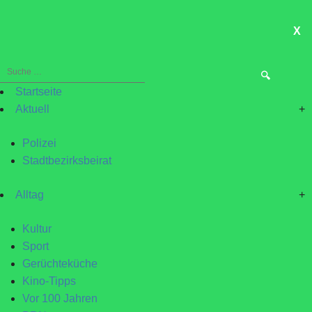
X
ME
Suche
nach:
Startseite
Aktuell
+
Polizei
Stadtbezirksbeirat
Alltag
+
Kultur
Sport
Gerüchteküche
Kino-Tipps
Vor 100 Jahren