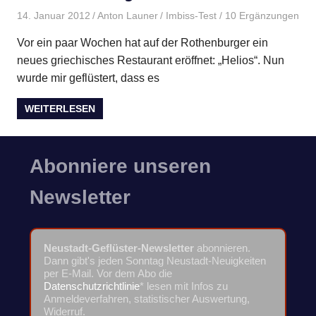
14. Januar 2012
Anton Launer
Imbiss-Test
/ 10 Ergänzungen
Vor ein paar Wochen hat auf der Rothenburger ein
neues griechisches Restaurant eröffnet: „Helios“. Nun
wurde mir geflüstert, dass es
WEITERLESEN
Abonniere unseren
Newsletter
Neustadt-Geflüster-Newsletter
abonnieren.
Dann gibt's jeden Sonntag Neustadt-Neuigkeiten
per E-Mail. Vor dem Abo die
Datenschutzrichtlinie
* lesen mit Infos zu
Anmeldeverfahren, statistischer Auswertung,
Widerruf.